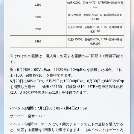
仙玉×2500、召喚符×75、UTR恋神特殊進化石
1280
x10
仙玉×5000、召喚符×100、UTR恋神特殊進化
1980
石x10
仙玉×10000、召喚符×150、UTR+恋神特殊進
3280
化石x10
仙玉×20000、召喚符×200、UTR+恋神特殊進
6480
化石x10
※それぞれの報酬は、購入毎に対応する報酬のみ1回限りで獲得可能で
す。
例：6月28日に60VipExp、6月29日に60VipExpを消費した場合、「仙
玉×150、召喚符×10」を獲得できます。
6月29日に60VipExp、6月29日に1980VipExp、6月30日に6480VipExp
を消費した場合、「仙玉×25150、召喚符×310、UTR+恋神特殊進化石
x10、UTR恋神特殊進化石x10」を獲得できます。
イベント2期間：7月1日00：00 - 7月4日23：59
サーバー：全サーバー
イベント2期間中、ゲームにて１回のチャージで以下の金額を購入する
と、対応する報酬を1回限りで獲得できます。（本イベントはゲーム内