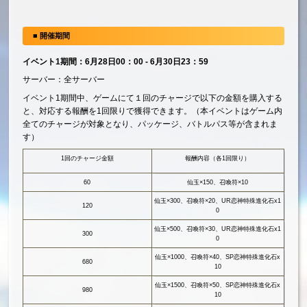
■ 開催期間
イベント1期間：6月28日00：00 - 6月30日23：59
サーバー：全サーバー
イベント1期間中、ゲームにて１回のチャージで以下の金額を購入する
と、対応する報酬を1回限りで獲得できます。（本イベントはゲーム内
全てのチャージが対象となり、パッケージ、バトルパス等が含まれま
す）
1回のチャージ金額
報酬内容（各1回限り）
60
仙玉×150、召喚符×10
仙玉×300、召喚符×20、UR恋神特殊進化石x1
120
0
仙玉×500、召喚符×30、UR恋神特殊進化石x1
300
0
仙玉×1000、召喚符×40、SP恋神特殊進化石x
680
10
仙玉×1500、召喚符×50、SP恋神特殊進化石x
980
10