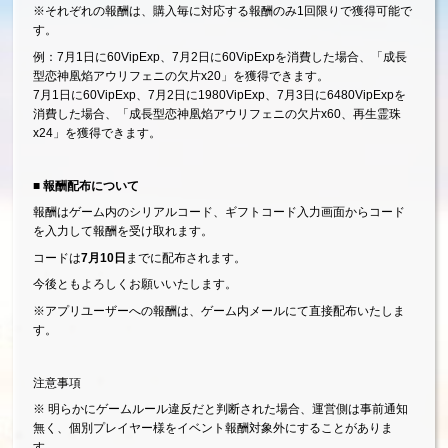
※それぞれの報酬は、購入毎に対応する報酬のみ1回限りで獲得可能で
す。
例：7月1日に60VipExp、7月2日に60VipExpを消費した場合、「
成長
型恋神
凰焰アウリフェニ
の欠片x20
」を獲得できます。
7月1日に60VipExp、7月2日に1980VipExp、7月3日に6480VipExpを
消費した場合、「
成長型恋神
凰焰アウリフェニ
の欠片x60、再生霊珠
x24
」を獲得できます。
■ 報酬配布について
報酬はゲーム内のシリアルコード、ギフトコード入力画面からコード
を入力して報酬を受け取れます。
コードは
7月10日
までに配布されます。
今後ともよろしくお願いいたします。
※アプリユーザーへの報酬は、ゲーム内メールにて直接配布いたしま
す。
注意事項
※ 明らかにゲームルール違反だと判断された場合、運営側は事前通知
無く、個別プレイヤー様をイベント報酬対象外にすることがありま
す。