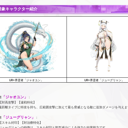
P対象キャラクター紹介
UR+界霊者「ジャオユン」
UR+界霊者「ジューグリャン」
「ジャオユン」
者
：
【対高攻撃】【遠戦特化】
遠距離タイプに特攻を持ち、広範囲攻撃に加えて最も脅威となる敵に追加ダメージを与えま
「ジューグリャン」
者
：
【スキル封印】【対治療特化】
ジューグリャンの特徴は、スキル封印と怒気減少による強力な妨害能力です。