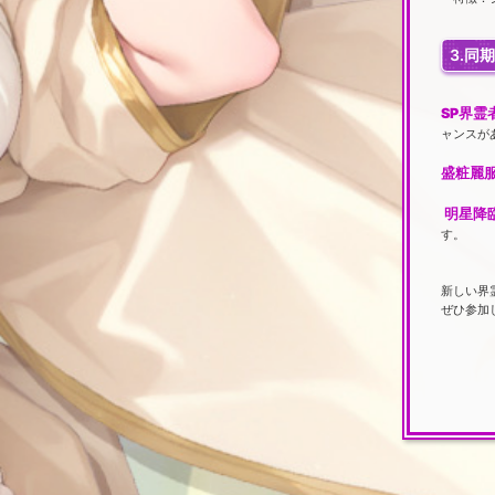
3.同
SP界霊
ャンスが
盛粧麗
明星降
す。
新しい界
ぜひ参加