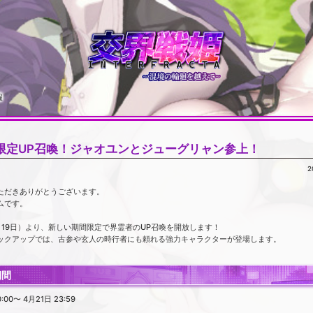
報
限定UP召喚！ジャオユンとジューグリャン参上！
2
ただきありがとうございます。
ムです。
月19日）より、新しい期間限定で界霊者のUP召喚を開放します！
ックアップでは、古参や玄人の時行者にも頼れる強力キャラクターが登場します。
期間
:00〜 4月21日 23:59