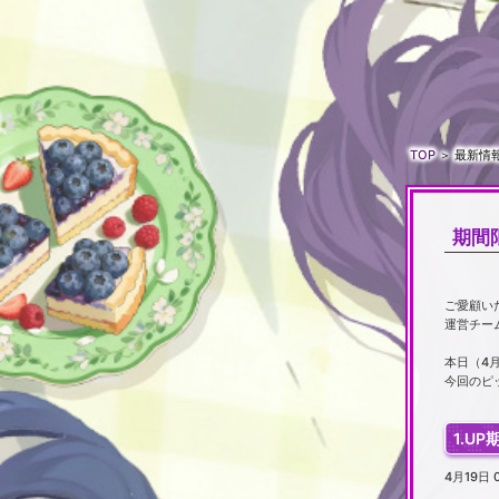
TOP
＞
最新情
期間
ご愛顧い
運営チー
本日（4
今回のピ
1.UP
4月19日 0