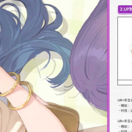
2.U
UR+界霊
・機能：
・特徴：
UR+界霊
・機能：
・特徴：