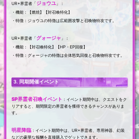
ジョウユ
UR+界霊者「
」：
・機能：【燃焼】【対召喚特化】
・特徴：ジョウユの特徴は広範囲攻撃と召喚物特攻です。
グォージャ
UR+界霊者「
」：
・機能：【対召喚特化】【HP・EP回復】
・特徴：グォージャの特徴は全体怒気回復と召喚物特攻です。
3. 同期開催イベント
SP界霊者召喚イベント
：イベント期間中は、クエストをク
リアすると、期間限定の界霊者を獲得できるチャンスがありま
す。
明星降臨
：イベント期間中は、UR+界霊者、専用神器、幻装
などの豪華な報酬を直接購入でゲットできます。