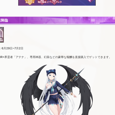
星降臨
6月29日~7月2日
UR+界霊者「アテナ」、専用神器、幻装などの豪華な報酬を直接購入でゲットできます。