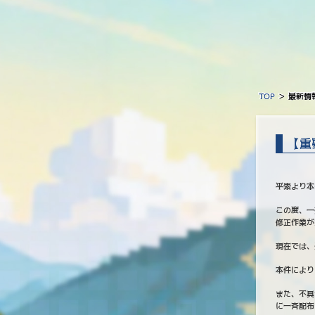
TOP
＞
最新情
【重
平素より本
この度、一
修正作業が
現在では、
本件により
また、不具
に一斉配布