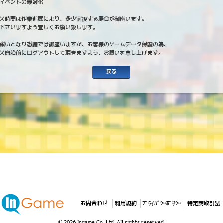
イベントの最適化
ス時間は作業進度により、多少前後する場合が御座います。
下さいますよう宜しくお願い致します。
願いとなり恐縮では御座いますが、お客様のゲームデータ保護の為、
ス開始前にログアウトして頂きますよう、お願いを申し上げます。
戻る
お問合わせ
利用規約
ﾌﾟﾗｲﾊﾞｼｰﾎﾟﾘｼｰ
特定商取引法
© 2026 Ingame Co.,Ltd. All rights reserved.