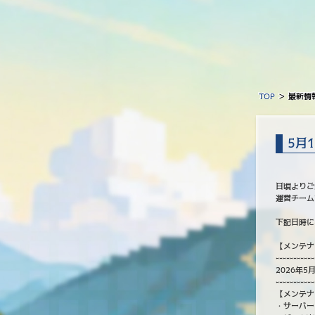
TOP
＞
最新情
5月
日頃よりご
運営チーム
下記日時に
【メンテナ
-----------
2026年5月
-----------
【メンテナ
・サーバー