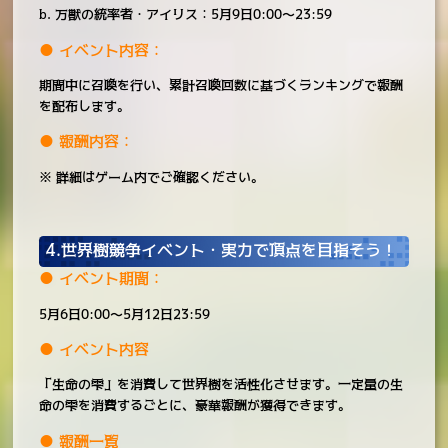
b. 万獣の統率者・アイリス：5月9日0:00～23:59
● イベント内容：
期間中に召喚を行い、累計召喚回数に基づくランキングで報酬
を配布します。
● 報酬内容：
※ 詳細はゲーム内でご確認ください。
4.世界樹競争イベント・実力で頂点を目指そう！
● イベント期間：
5月6日0:00～5月12日23:59
● イベント内容
「生命の雫」を消費して世界樹を活性化させます。一定量の生
命の雫を消費するごとに、豪華報酬が獲得できます。
● 報酬一覧