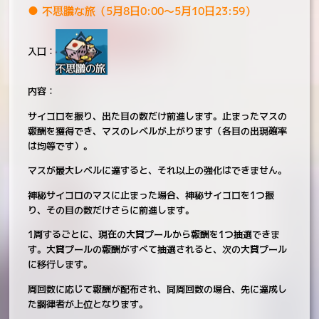
● 不思議な旅（5月8日0:00～5月10日23:59）
入口：
内容：
サイコロを振り、出た目の数だけ前進します。止まったマスの
報酬を獲得でき、マスのレベルが上がります（各目の出現確率
は均等です）。
マスが最大レベルに達すると、それ以上の強化はできません。
神秘サイコロのマスに止まった場合、神秘サイコロを1つ振
り、その目の数だけさらに前進します。
1周するごとに、現在の大賞プールから報酬を1つ抽選できま
す。大賞プールの報酬がすべて抽選されると、次の大賞プール
に移行します。
周回数に応じて報酬が配布され、同周回数の場合、先に達成し
た調律者が上位となります。